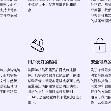
用率，而不
少檔案大小，促進無縫共用和儲
件格式。無
支持上傳各
存。
或簡報，我
文件並保留
地與各種格
的檔案管理
用戶友好的壓縮
安全可靠
HA」功能無縫
訪問該功能不需要註冊或創建帳
為了確保最
，而無需任
戶。只需選擇您喜歡的設備，例如
將文件壓縮為
文件，然後
移動設備，筆記本電腦或桌面，然
的隱私措施
以包括其他
後通過設備的瀏覽器訪問該功能。
有文件和數
下即可將其
將您的文件上傳以進行壓縮到
授權的方訪
'LHA'，然後輕鬆將其下載到您的設
項目，我們
備上。
作，以保護