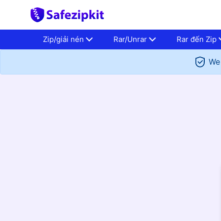
Zip/giải nén
Rar/Unrar
Rar đến Zip
We 