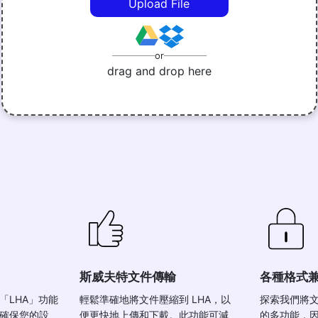
Upload File
or
drag and drop here
斯威夫特文件傳輸
各種格式
「LHA」功能
輕鬆準確地將文件壓縮到 LHA，以
探索我們將文
確保您的設
便更快地上傳和下載。此功能可減
的多功能，