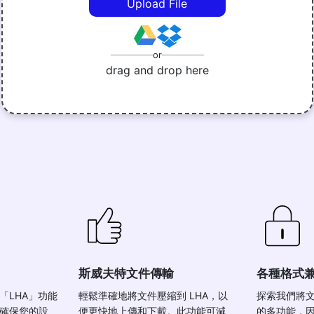
Upload File
or
drag and drop here
斯威夫特文件傳輸
各種格式
「LHA」功能
輕鬆準確地將文件壓縮到 LHA，以
探索我們將文
確保您的設
便更快地上傳和下載。此功能可減
的多功能，