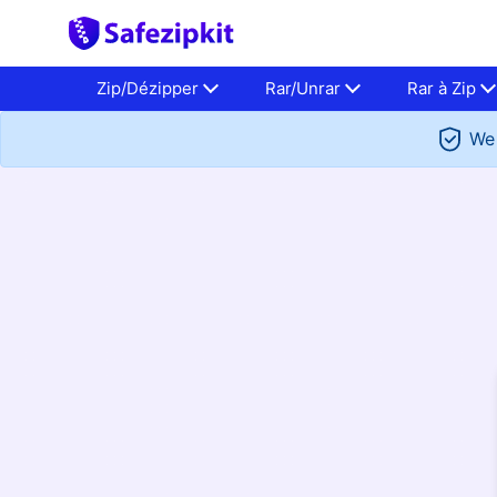
Zip/Dézipper
Rar/Unrar
Rar à Zip
We 