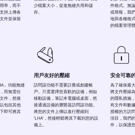
用率，而不
少檔案大小，促進無縫共用和儲
件格式。無
支持上傳各
存。
或簡報，我
文件並保留
地與各種格
的檔案管理
用戶友好的壓縮
安全可靠
HA」功能無縫
訪問該功能不需要註冊或創建帳
為了確保最
，而無需任
戶。只需選擇您喜歡的設備，例如
將文件壓縮為
文件，然後
移動設備，筆記本電腦或桌面，然
的隱私措施
以包括其他
後通過設備的瀏覽器訪問該功能。
有文件和數
下即可將其
將您的文件上傳以進行壓縮到
授權的方訪
'LHA'，然後輕鬆將其下載到您的設
項目，我們
備上。
作，以保護