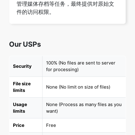
Our USPs
100% (No files are sent to server
Security
for processing)
File size
None (No limit on size of files)
limits
Usage
None (Process as many files as you
limits
want)
Price
Free
User
None (We do not request for user
Information
information such as email / phone
Captured
number)