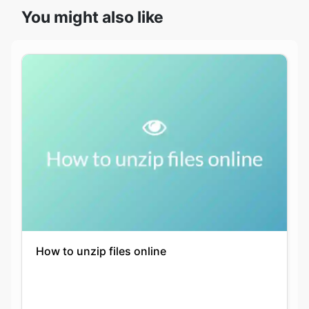
How to unzip files online
Ankita
01-06-2021