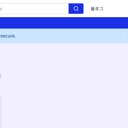
블로그
 secure.
요