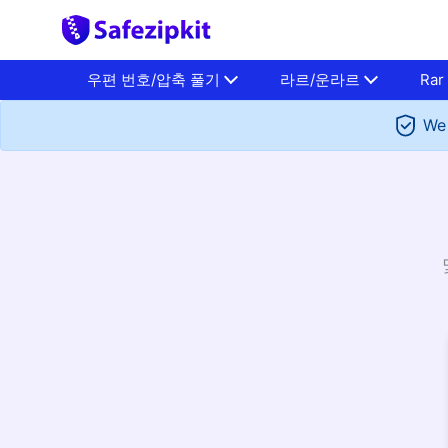
우편 번호/압축 풀기
라르/운라르
Rar
We 