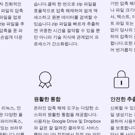
기반 압축 해
용자 친화적인
습니다.클릭 한 번으로 zip 파일을
나 파일 크기
p 파일의 압축
효율적으로 압축 해제하여 쉽게 액
서, 텍스트, 
p 파일을 업로
세스하고 원본 데이터를 검색할 수
트 파일 또는
ip 파일을 추
있습니다.zip 파일을 빠르게 추출하
없이 당사의 
압축을 푼 파
면 귀중한 시간을 절약할 수 있을 뿐
하여 압축이 
 손쉽게 다운
만 아니라 기술 지식에 관계없이 프
합니다.또한 
로세스가 간소화됩니다.
어 번거롭지 
원활한 통합
안전한 추
 리눅스, 안
온라인 압축 해제 도구는 다양한 소
신뢰할 수 있
은 다양한 플
스와의 원활한 통합을 제공합니다.
일 생성기는 
 파이어폭스,
사용자는 Google Drive 및 Dropbox
용하여 사용
 있는 브라우
와 같은 잘 알려진 클라우드 서비스
을 보호합니
행됩니다.이를
뿐만 아니라 장치에서 직접 zip 파일
당사 웹 사이