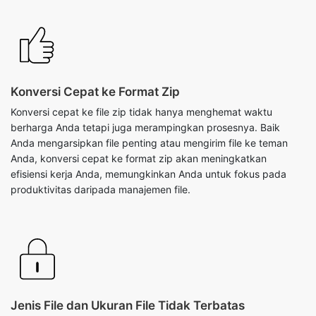
Konversi Cepat ke Format Zip
Konversi cepat ke file zip tidak hanya menghemat waktu
berharga Anda tetapi juga merampingkan prosesnya. Baik
Anda mengarsipkan file penting atau mengirim file ke teman
Anda, konversi cepat ke format zip akan meningkatkan
efisiensi kerja Anda, memungkinkan Anda untuk fokus pada
produktivitas daripada manajemen file.
Jenis File dan Ukuran File Tidak Terbatas
Alat kompresi berbasis web kami untuk membuat file zip tidak
memiliki batasan pada jenis file dan ukuran file. Apakah Anda
berurusan dengan dokumen, teks, gambar, web, file
spreadsheet, atau jenis file apa pun, alat kami akan