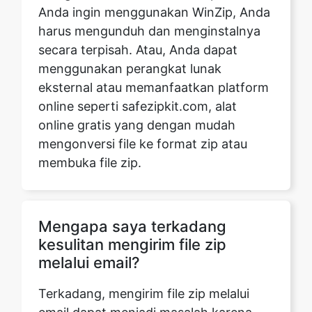
menggunakan perangkat lunak
eksternal atau memanfaatkan platform
online seperti safezipkit.com, alat
Copy Link
online gratis yang dengan mudah
mengonversi file ke format zip atau
membuka file zip.
Mengapa saya terkadang
kesulitan mengirim file zip
melalui email?
Terkadang, mengirim file zip melalui
email dapat menjadi masalah karena
masalah koneksi internet, batas ukuran
file, masalah keamanan, atau
pembatasan layanan. Untuk