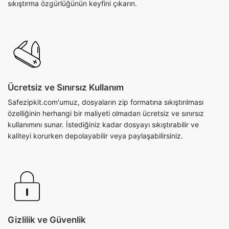
Ücretsiz ve Sınırsız Kullanım
Safezipkit.com'umuz, dosyaların zip formatına sıkıştırılması
özelliğinin herhangi bir maliyeti olmadan ücretsiz ve sınırsız
kullanımını sunar. İstediğiniz kadar dosyayı sıkıştırabilir ve
kaliteyi korurken depolayabilir veya paylaşabilirsiniz.
Gizlilik ve Güvenlik
Dijital çağda güvenlik çok önemlidir. ZIP dosya sıkıştırıcımızla
dosyalarınız tarayıcınızda güvendedir. Araç, sıkıştırma işlemi
sırasında sıkı gizlilik önlemleri kullanır ve harici sunuculara