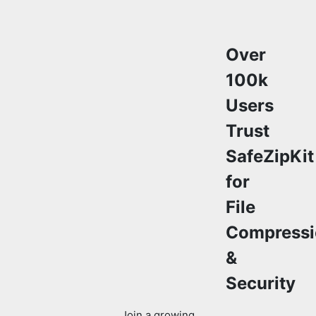
Over
100k
Users
Trust
SafeZipKit
for
File
Compressi
&
Security
Join a growing
community of
users who rely on
SafeZipKit.com