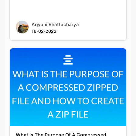
Arjyahi Bhattacharya
16-02-2022
What Is The Purpose Of A Compressed
Zipped File And How To Create A Zip File