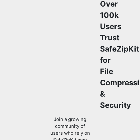
Users
Trust
SafeZipKit
for
File
Compressi
&
Security
Join a growing
community of
users who rely on
SafeZipKit.com
for secure file
compression,
encryption, and