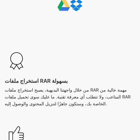
استخراج ملفات RAR بسهولة
من خلال واجهتنا البديهية، يصبح استخراج ملفات RAR مهمة خالية من
المتاعب، ولا تتطلب أي معرفة تقنية. ما عليك سوى تحميل ملفات RAR
الخاصة بك، وستكون جاهزًا لتنزيل المحتوى والوصول إليه.
معالجة سريعة
حقق وصولاً سريعًا إلى الملفات التي تم فك ضغطها بنقرة واحدة. تضمن