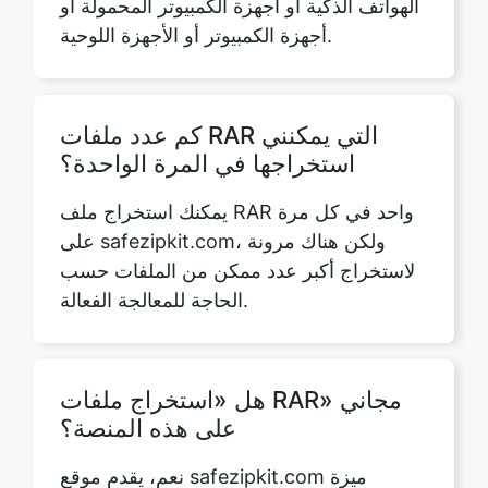
كم عدد ملفات RAR التي يمكنني
استخراجها في المرة الواحدة؟
يمكنك استخراج ملف RAR واحد في كل مرة
على safezipkit.com، ولكن هناك مرونة
لاستخراج أكبر عدد ممكن من الملفات حسب
الحاجة للمعالجة الفعالة.
هل «استخراج ملفات RAR» مجاني
على هذه المنصة؟
نعم، يقدم موقع safezipkit.com ميزة
«استخراج ملف RAR» مجانًا، دون أي قيود،
مما يوفر وصولاً سهلاً إلى ملفات RAR الخاصة
بك.