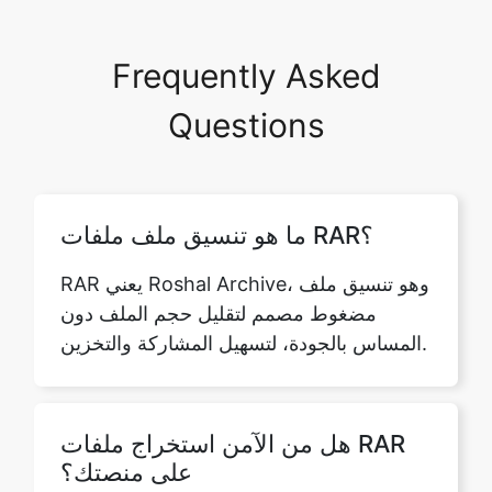
Questions
ما هو تنسيق ملف ملفات RAR؟
RAR يعني Roshal Archive، وهو تنسيق ملف
مضغوط مصمم لتقليل حجم الملف دون
المساس بالجودة، لتسهيل المشاركة والتخزين.
هل من الآمن استخراج ملفات RAR
على منصتك؟
نعم، يعد استخراج ملفات RAR على
safezipkit.com آمنًا وجديرًا بالثقة، مما يضمن
عملية خالية من المخاطر للمستخدمين.