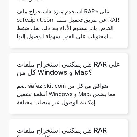
الخاص بك. ستقوم الأداة بعد ذلك بفك ضغط
المحتويات على الفور لسهولة الوصول إليها.
هل يمكنني استخراج ملفات RAR على
كل من Windows و Mac؟
نعم، safezipkit.com متوافق مع كل من
أنظمة تشغيل Windows و Mac، مما يضمن
إمكانية الوصول عبر منصات مختلفة.
هل يمكنني استخراج ملفات RAR
بدون كلمة مرور؟
بالتأكيد، يدعم موقع safezipkit.com استخراج
الملفات بدون كلمة مرور فقط إذا كان ملفًا