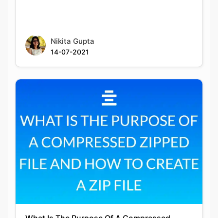
Nikita Gupta
14-07-2021
What Is The Purpose Of A Compressed
Zipped File And How To Create A Zip File